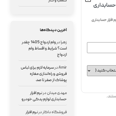
کسب و کار
 حسابداری
افزار حسابداری
آخرین دیدگاه‌ها
زهرا
در
وام ازدواج 1405 چقدر
است؟ شرایط و اقساط وام
ازدواج
Amir
در
سرمایه لازم برای لباس
فروشی و راه‌اندازی مغازه
پوشاک از صفر تا صد
مهدی میدان
در
نرم افزار
ستند.
حسابداری لوازم یدکی خودرو
فروشگاه داکار
در
نرم افزار