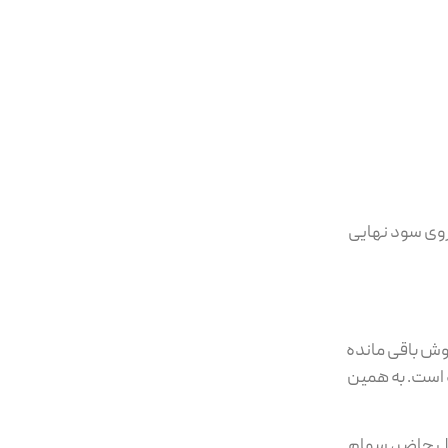
 روی سود نهایی
و نرخ مالیات فروش سهام بورسی همچنان ۰.۵ درصد ارزش فروش باقی مانده
ه است. به همین
ال حاضر، سهام