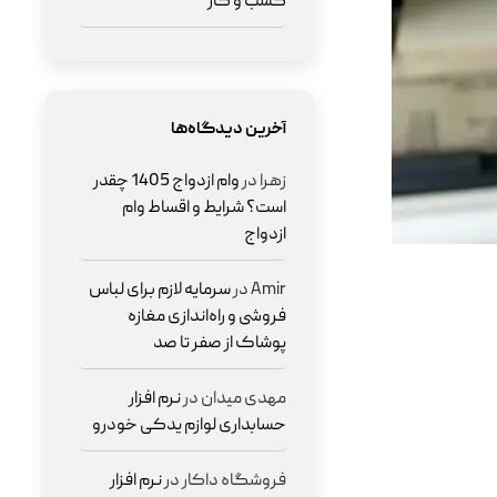
کسب و کار
آخرین دیدگاه‌ها
زهرا
در
وام ازدواج 1405 چقدر
است؟ شرایط و اقساط وام
ازدواج
Amir
در
سرمایه لازم برای لباس
فروشی و راه‌اندازی مغازه
پوشاک از صفر تا صد
مهدی میدان
در
نرم افزار
حسابداری لوازم یدکی خودرو
فروشگاه داکار
در
نرم افزار