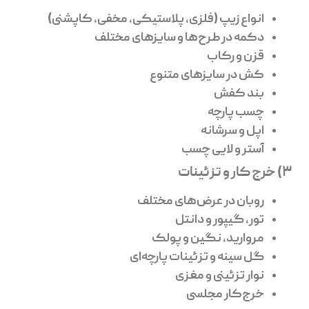
انواع زیپ (فلزی، پلاستیکی، مخفی، کاپشنی)
دکمه در طرح‌ها و سایزهای مختلف
قزن و رکاب
کش در سایزهای متنوع
بند کفش
چسب پارچه
اپل و سرشانه
آستر و لایی چسب
3) خرج کار و تزئینات
روبان در عرض‌های مختلف
تور، گیپور و دانتل
مروارید، نگین و پولک
گل سینه و تزئینات پارچه‌ای
نوار تزئینی و مغزی
خرج‌کار مجلسی