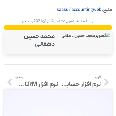
منبع:
accountingweb
/
saasu
توسط
محمد حسین دهقانی
14 ژوئن 2021
یک نظر
محمد حسین
دهقانی
قبل
بعدی
نرم افزار حسابداری موبایل چه ویژگی هایی دارد؟
نرم افزار CRM چیست؟ ویژگی های CRM خوب