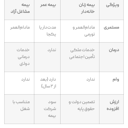
ویژگی
بیمه زنان
بیمه عمر
بیمه
خانه‌دار
مشاغل آزاد
مستمری
مادام‌العمر و
مدت‌دار یا
مادام‌العمر
تورمی
یکجا
درمان
خدمات ملکی
ندارد
خدمات
تأمین اجتماعی
درمانی
دولتی
وام
ندارد
دارد (بعد
ندارد
از ۲ سال)
ارزش
تضمین دولت و
سود
متناسب با
افزوده
حقوق پایه
شرکت
شغل
بیمه