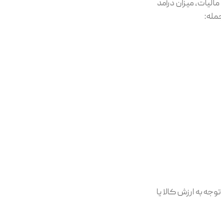
لیات، میزان درآمد
جمله:
جه به ارزش کالا یا