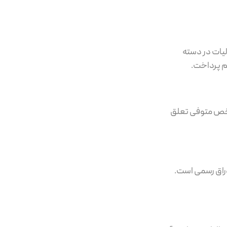
یات در دسته
م پرداخت.
 شخص متوفی تعلق
و اوراق رسمی است.