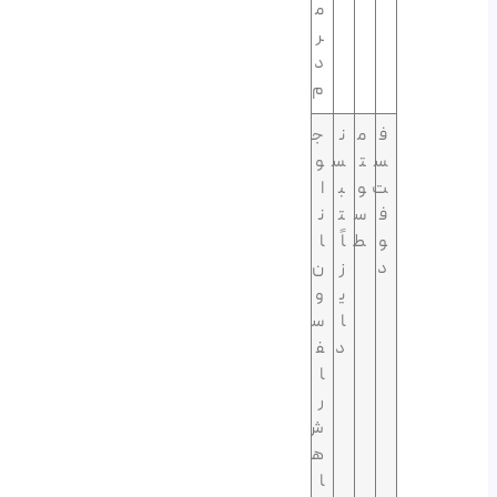
م
ر
د
م
ف
م
ن
ج
س
ت
س
و
ت
و
ب
ا
ف
س
ت
ن
و
ط
اً
ا
د
ز
ن
ی
و
ا
س
د
ف
ا
ر
ش‌
ه
ا