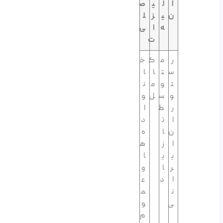
ا
ل
ی
ص
ن
ی
ز
ل
ه
ا
ی
ت
ر
م
ک
خ
س
ت
ا
ا
ت
و
م
ن
و
س
ل
و
ر
ط
ا
ا
ت
د
ن
ا
ه‌
ا
ز
ه
ی
ی
ا
ر
ا
و
ا
د
ع
ن
م
ی
و
م