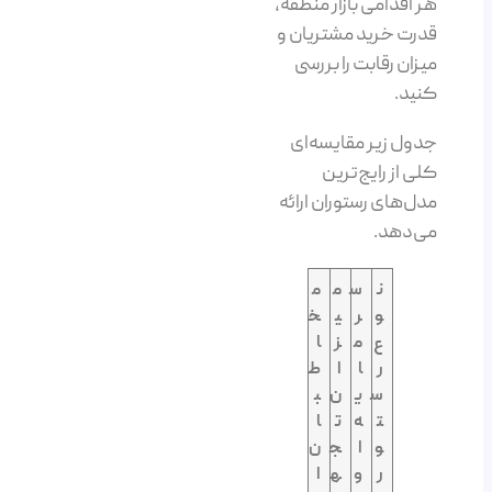
هر اقدامی بازار منطقه،
قدرت خرید مشتریان و
میزان رقابت را بررسی
کنید.
جدول زیر مقایسه‌ای
کلی از رایج‌ترین
مدل‌های رستوران ارائه
می‌دهد.
ن
س
م
م
و
ر
ی
خ
ع
م
ز
ا
ر
ا
ا
ط
س
ی
ن
ب
ت
ه
ت
ا
و
ا
ج
ن
ر
و
ه
ا