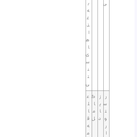
ی
ب
ه
غ
ذ
ا
ه
ا
ی
س
ن
ت
ی
ر
ز
ک
ع
س
ی
ا
ل
ت
ا
م
ا
و
د
ل
ق
ر
ه‌
ا
م