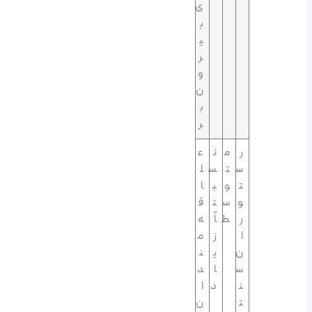
ی
ب
ی
ر
و
ن‌
ب
ر
ر
م
ن
ع
س
ت
س
ل
ت
و
ب
ا
و
س
ت
ق
ر
ط
اً
ه‌
ا
ز
م
ن
ی
ن
س
ا
د
ن
د
ا
ت
ن