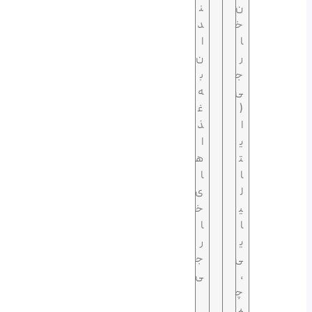
ن
ن
خ
د
ا
ا
ر
ن
ج
ب
ی
ه
(
غ
ا
ذ
ی
ا
ت
ه
ا
ا
ل
ی
ی
خ
ا
ا
ی
ر
ی
ج
،
ی
چ
ی