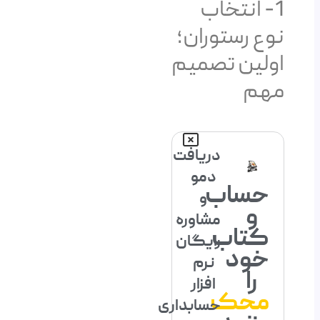
1- انتخاب
نوع رستوران؛
اولین تصمیم
مهم
دریافت
دمو
حساب
و
و
مشاوره
کتاب
رایگان
خود
نرم
را
افزار
محک
حسابداری