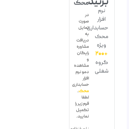
بزنید
محک
نرم
در
افزار
صورت
حسابداری
تمایل
به
محک
دریافت
ویژه
مشاوره
+200
رایگان
و
گروه
مشاهده
شغلی
دمو نرم
افزار
حسابداری
محک
،
لطفا
فرم زیر را
تکمیل
نمایید.