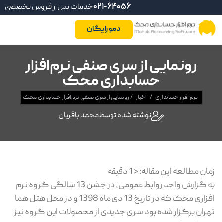
021-64056
خدمات پس از فروش تخصصی
دمو رایگان
رونمایی از سری صنفی نرم‌افزار
حسابداری محک
نرم افزار حسابداری
/
اخبار
/
رونمایی از سری صنفی نرم‌افزار حسابداری محک
نوشته شده توسط
محمد باقریان
زمان مطالعه این مقاله:
< 1
دقیقه
به گزارش واحد روابط عمومی، در جشن 13 سالگی گروه نرم
افزاری محک که در تاریخ 13 دی ماه 1398 و در محل هتل هما
تهران برگزار شده بود سری جدیدی از محصولات این گروه نیز