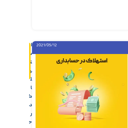
ا
2021/05/12
اد
ام
س
ه
م
ت
ط
ل
ه
ب
ل
ا
ک
د
ر
ح