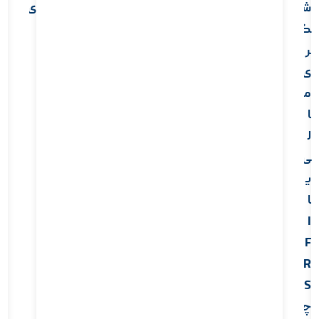
ش
ی
گ
ر
ی
م
ا
ل
ی
ی
ا
I
F
R
S
چ