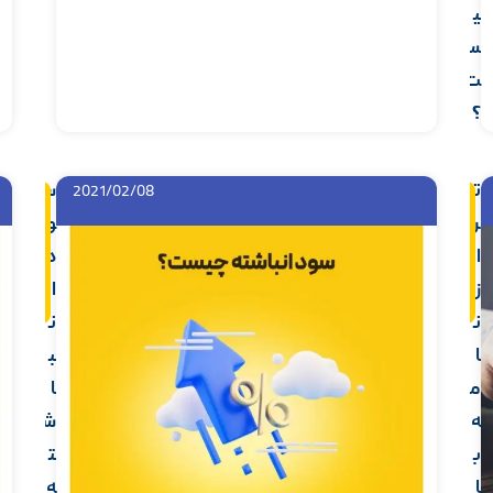
ی
س
ت
؟
ت
س
2021/02/08
اد
اد
ام
ام
ر
و
ه
ه
م
م
ا
د
ط
ط
ل
ل
ز
ا
ب
ب
ن
ن
ا
ب
م
ا
ه
ش
ب
ت
ا
ه