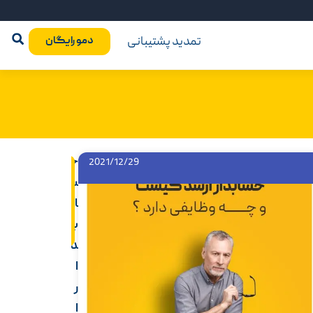
تمدید پشتیبانی
دمو رایگان
ح
2021/12/29
اد
ام
س
ه
م
ا
ط
ل
ب
ب
د
ا
ر
ا