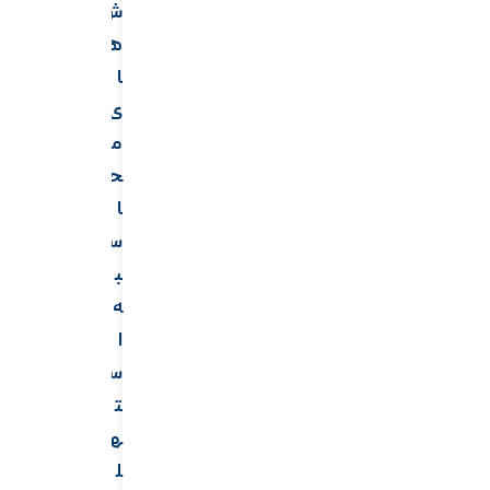
ش
ه
ا
ی
م
ح
ا
س
ب
ه
ا
س
ت
ه
ل