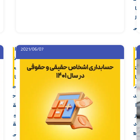
ا
ل
ی
ا
ا
2021/06/07
اد
اد
ام
ام
س
ش
ه
ه
م
م
ت
خ
ط
ط
ل
ل
ا
ا
ب
ب
ن
ص
د
ح
ا
ق
ر
ی
د
ق
ه
ی