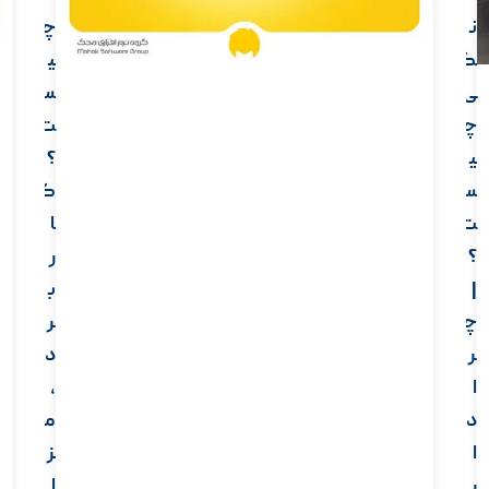
ن
چ
ک
ی
ی
س
چ
ت
ی
؟
س
ک
ت
ا
؟
ر
|
ب
چ
ر
ر
د
ا
،
د
م
ا
ز
ر
ا