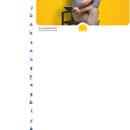
ر
ش
د
ک
ی
س
ت
و
چ
ه
و
ظ
ا
ی
ف