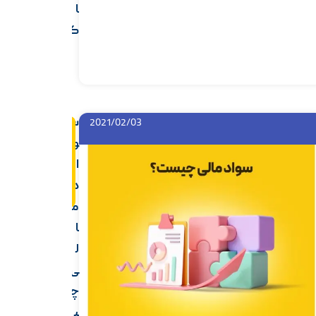
ا
ک
س
2021/02/03
اد
ام
و
ه
م
ا
ط
ل
د
ب
م
ا
ل
ی
چ
ی