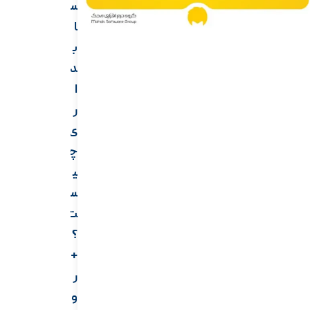
س
ا
ب
د
ا
ر
ی
چ
ی
س
ت
؟
+
ر
و