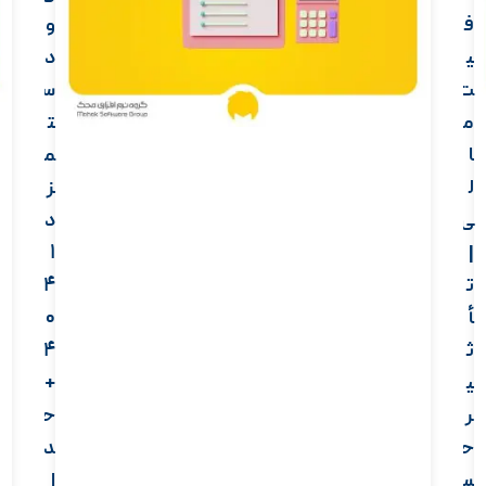
ف
و
ی
د
ت
س
م
ت
ا
م
ل
ز
ی
د
1
|
ت
4
أ
0
ث
4
ی
+
ر
ح
ح
د
س
ا