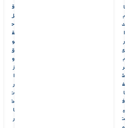
ا
ق
ب
ل
د
ح
ا
ق
ر
و
ی
ق
ب
و
ر
ز
ش
ا
ف
ر
ا
ت
ف
ک
ی
ا
ت
ر
م