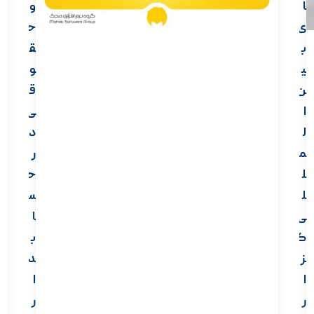
ا
و
ی
ح
ب
ق
ی
و
ن
ق
ا
ی
ل
د
م
ر
ل
ح
ل
س
ی
ا
گ
ب
ز
د
ا
ا
ر
ر