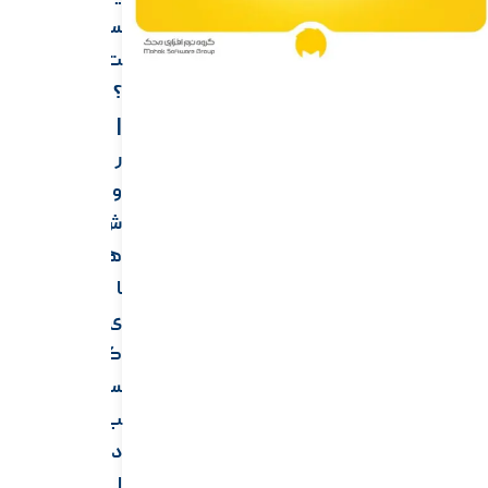
س
ت
؟
|
ر
و
ش‌
ه
ا
ی
ک
س
ب
د
ا