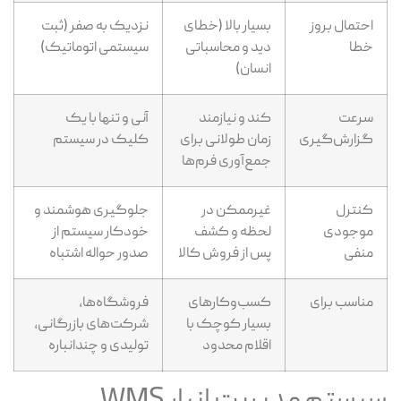
احتمال بروز
بسیار بالا (خطای
نزدیک به صفر (ثبت
خطا
دید و محاسباتی
سیستمی اتوماتیک)
انسان)
سرعت
کند و نیازمند
آنی و تنها با یک
گزارش‌گیری
زمان طولانی برای
کلیک در سیستم
جمع‌آوری فرم‌ها
کنترل
غیرممکن در
جلوگیری هوشمند و
موجودی
لحظه و کشف
خودکار سیستم از
منفی
پس از فروش کالا
صدور حواله اشتباه
مناسب برای
کسب‌وکارهای
فروشگاه‌ها،
بسیار کوچک با
شرکت‌های بازرگانی،
اقلام محدود
تولیدی و چندانباره