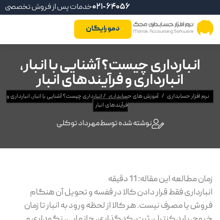
021-64056
خدمات پس از فروش تخصصی
دمو رایگان
انبارداری چیست؟ آشنایی با انبار،
انبارداری و فرآیندهای انبار
رم افزار حسابداری
/
آموزش های حسابداری
/
انبارداری چیست؟ آشنایی با انبار، انبارداری و
فرآیندهای انبار
نوشته شده توسط
مهرداد توکلی
ان مطالعه این مقاله:
11
دقیقه
بارداری فقط قرار دادن کالا در قفسه و تحویل آن هنگام
وش یا مصرف نیست. هر کالا از لحظه ورود به انبار تا زمان
وج، باید کنترل، ثبت، کدگذاری، جانمایی، نگهداری و