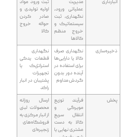
انبارداری
مدیریت
ثبت ورود مواد
عملیاتی ورود،
اولیه تولیدی و
نگهداری، ثبت
صادر کردن
سیستماتیک و
حواله خروج
خروج منظم
کالا
کالاها
ذخیره‌سازی
نگهداری صرف
نگهداری
کالا یا دارایی‌ها
قطعات یدکی
برای استفاده در
استراتژیک یا
آینده دور بدون
تجهیزات
گردش مداوم
پشتیبان در انبار
راکد
پخش
فرآیند توزیع
ارسال روزانه
مویرگی و
محصولات لبنی
انتقال سریع
از انبار مرکزی به
کالا به دست
فروشگاه‌های
مشتری نهایی یا
زنجیره‌ای