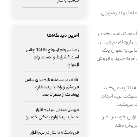
کسب و کار
مله تنها در صورتی
 دادوستد است که در
آخرین دیدگاه‌ها
دل ارزهای دیجیتال،
لی به عنوان یک
زهرا
در
وام ازدواج 1405 چقدر
است؟ شرایط و اقساط وام
قدام به خرید و فروش
ازدواج
Amir
در
سرمایه لازم برای لباس
فروشی و راه‌اندازی مغازه
 یا ترید می‌کند.
پوشاک از صفر تا صد
شرکت ترید انجام
ت می‌کند.
مهدی میدان
در
نرم افزار
ارایی خود در نظر
حسابداری لوازم یدکی خودرو
 افزایش دهد
فروشگاه داکار
در
نرم افزار