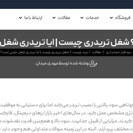
فروشگاه
خدمات
مقالات
ارتباط با ما
 شغل تریدری چیست | ایا تریدری شغل
نرم افزار حسابداری
/
مقالات
/
ترید چیست ؟ شغل تریدری چیست | ایا تریدری شغل خوبی است؟
نوشته شده توسط
مهدی میدان
ی سود بالایی را نصیب تریدر می‌کند اما برای دستیابی به موفقیت
راتژی مشخص عمل کرد. در سال‌های اخیر بازار ارزهای دیجیتال، فارکس
کردند. مزایایی از قبیل جذابیت، سود بالا و همچنین قدرت نقدشوندگی
ت مختلف بپردازند. البته در این زمینه سوالات متداولی هم وجود دارد :