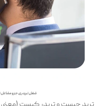
شغل تریدری جزو مشاغل نو
ترید چیست و تریدر کیست (معنی 